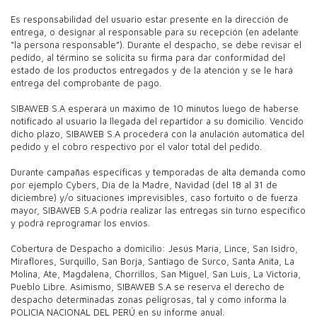
Es responsabilidad del usuario estar presente en la dirección de
entrega, o designar al responsable para su recepción (en adelante
“la persona responsable”). Durante el despacho, se debe revisar el
pedido, al término se solicita su firma para dar conformidad del
estado de los productos entregados y de la atención y se le hará
entrega del comprobante de pago.
SIBAWEB S.A esperará un máximo de 10 minutos luego de haberse
notificado al usuario la llegada del repartidor a su domicilio. Vencido
dicho plazo, SIBAWEB S.A procederá con la anulación automática del
pedido y el cobro respectivo por el valor total del pedido.
Durante campañas específicas y temporadas de alta demanda como
por ejemplo Cybers, Día de la Madre, Navidad (del 18 al 31 de
diciembre) y/o situaciones imprevisibles, caso fortuito o de fuerza
mayor, SIBAWEB S.A podría realizar las entregas sin turno específico
y podrá reprogramar los envíos.
Cobertura de Despacho a domicilio: Jesús María, Lince, San Isidro,
Miraflores, Surquillo, San Borja, Santiago de Surco, Santa Anita, La
Molina, Ate, Magdalena, Chorrillos, San Miguel, San Luis, La Victoria,
Pueblo Libre. Asimismo, SIBAWEB S.A se reserva el derecho de
despacho determinadas zonas peligrosas, tal y como informa la
POLICIA NACIONAL DEL PERÚ en su informe anual.