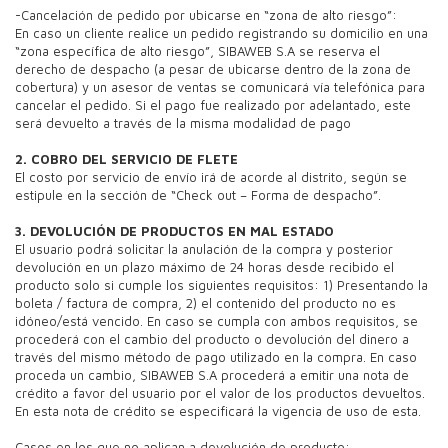
-Cancelación de pedido por ubicarse en “zona de alto riesgo”:
En caso un cliente realice un pedido registrando su domicilio en una
“zona específica de alto riesgo”, SIBAWEB S.A se reserva el
derecho de despacho (a pesar de ubicarse dentro de la zona de
cobertura) y un asesor de ventas se comunicará vía telefónica para
cancelar el pedido. Si el pago fue realizado por adelantado, este
será devuelto a través de la misma modalidad de pago
2. COBRO DEL SERVICIO DE FLETE
El costo por servicio de envío irá de acorde al distrito, según se
estipule en la sección de “Check out – Forma de despacho”.
3. DEVOLUCIÓN DE PRODUCTOS EN MAL ESTADO
El usuario podrá solicitar la anulación de la compra y posterior
devolución en un plazo máximo de 24 horas desde recibido el
producto solo si cumple los siguientes requisitos: 1) Presentando la
boleta / factura de compra, 2) el contenido del producto no es
idóneo/está vencido. En caso se cumpla con ambos requisitos, se
procederá con el cambio del producto o devolución del dinero a
través del mismo método de pago utilizado en la compra. En caso
proceda un cambio, SIBAWEB S.A procederá a emitir una nota de
crédito a favor del usuario por el valor de los productos devueltos.
En esta nota de crédito se especificará la vigencia de uso de esta.
Casos en los que no aplican a devolución de producto: