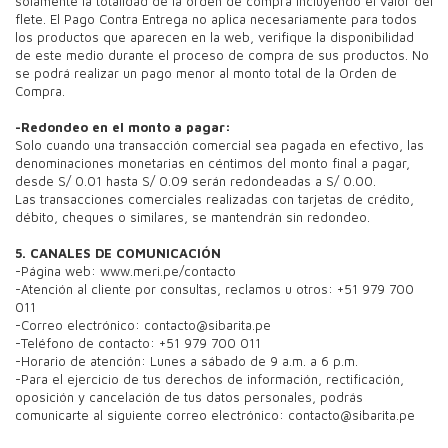
solamente la totalidad de la orden de compra incluyendo el valor del
flete. El Pago Contra Entrega no aplica necesariamente para todos
los productos que aparecen en la web, verifique la disponibilidad
de este medio durante el proceso de compra de sus productos. No
se podrá realizar un pago menor al monto total de la Orden de
Compra.
-Redondeo en el monto a pagar:
Solo cuando una transacción comercial sea pagada en efectivo, las
denominaciones monetarias en céntimos del monto final a pagar,
desde S/ 0.01 hasta S/ 0.09 serán redondeadas a S/ 0.00.
Las transacciones comerciales realizadas con tarjetas de crédito,
débito, cheques o similares, se mantendrán sin redondeo.
5. CANALES DE COMUNICACIÓN
-Página web: www.meri.pe/contacto
-Atención al cliente por consultas, reclamos u otros: +51 979 700
011
-Correo electrónico: contacto@sibarita.pe
-Teléfono de contacto: +51 979 700 011
-Horario de atención: Lunes a sábado de 9 a.m. a 6 p.m.
-Para el ejercicio de tus derechos de información, rectificación,
oposición y cancelación de tus datos personales, podrás
comunicarte al siguiente correo electrónico:
contacto@sibarita.pe