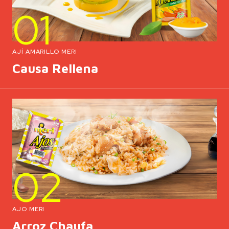
01
AJÍ AMARILLO MERI
Causa Rellena
02
AJO MERI
Arroz Chaufa